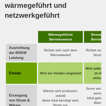
wärmegeführt und
netzwerkgeführt
Wärmegeführte
Stromgef
Betriebsweise
Betriebs
Ausrichtung
Richtet sich nach dem
Richtet sich
der BHKW
Wärmebedarf
Strombe
Leistung
Wird selten e
Einsatz
Wird am meisten eingesetzt
ist oft n
wirtschaf
Strom wird pr
Wärme wird produziert,
wenn di
Erzeugung
sobald
lokal gebrau
von Strom &
diese lokal benötigt wird.
Wärme n
Wärme
Strom nur,