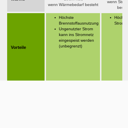
wenn Strom
wenn Wärmebedarf besteht
beste
Höchste
Höchst
Brennstoffausnutzung
Strome
Ungenutzter Strom
kann ins Stromnetz
eingespeist werden
(unbegrenzt)
Vorteile
Geringere
Gering
Stromerzeugung
Nutzun
Benötig
Puffers
zum Sp
Nachteile
ungenu
Wärme
(begren